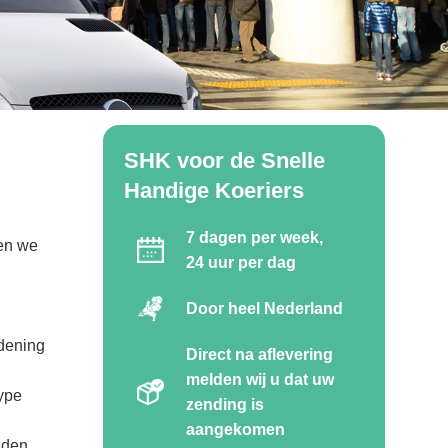
SHK voor de Snelle
Handige Koeriers
7 dagen per week,
len we
24 uur per dag
Door heel Nederland
rdening
Direct na aflevering
melden wij u dat uw
ype
zending is
aangekomen
nden