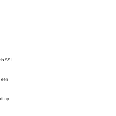
els SSL.
r een
dt op