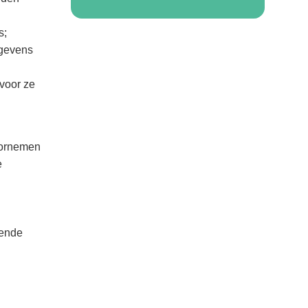
s;
egevens
voor ze
oornemen
e
gende