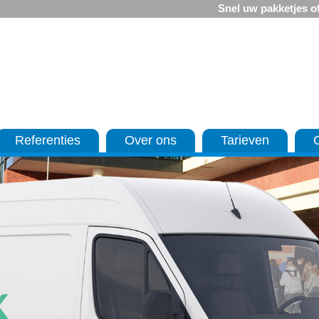
Snel uw pakketjes of
Referenties
Over ons
Tarieven