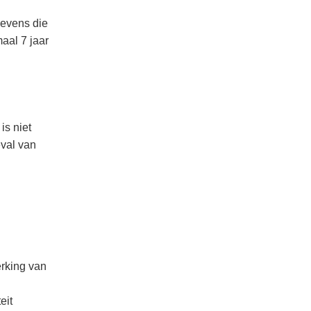
gevens die
aal 7 jaar
is niet
eval van
erking van
eit